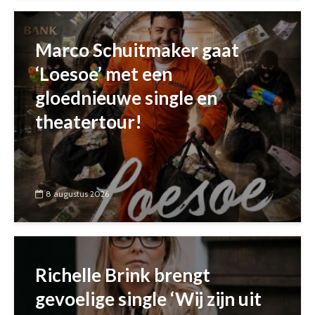
Marco Schuitmaker gaat
‘Loesoe’ met een
gloednieuwe single en
theatertour!
8 augustus 2026
Richelle Brink brengt
gevoelige single ‘Wij zijn uit