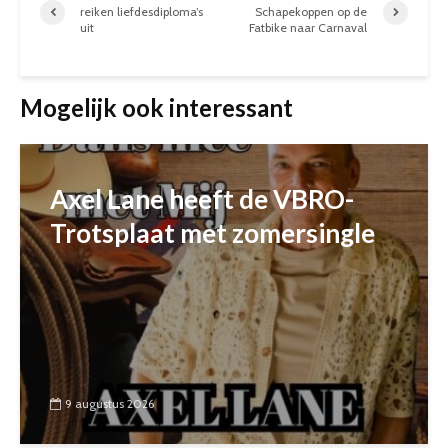
reiken liefdesdiploma’s
Schapekoppen op de
uit
Fatbike naar Carnaval
Mogelijk ook interessant
Axel Lane heeft de VBRO-
Trotsplaat met zomersingle
9 augustus 2026