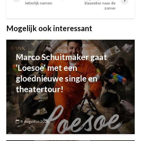
letterlijk nemen
klassieker naar de
zomer
Mogelijk ook interessant
Marco Schuitmaker gaat
‘Loesoe’ met een
gloednieuwe single en
theatertour!
8 augustus 2026