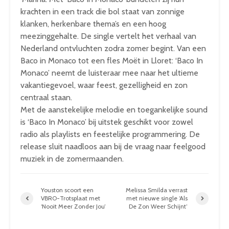
krachten in een track die bol staat van zonnige
klanken, herkenbare thema’s en een hoog
meezinggehalte. De single vertelt het verhaal van
Nederland ontvluchten zodra zomer begint. Van een
Baco in Monaco tot een fles Moët in Lloret: ‘Baco In
Monaco’ neemt de luisteraar mee naar het ultieme
vakantiegevoel, waar feest, gezelligheid en zon
centraal staan.
Met de aanstekelijke melodie en toegankelijke sound
is ‘Baco In Monaco’ bij uitstek geschikt voor zowel
radio als playlists en feestelijke programmering. De
release sluit naadloos aan bij de vraag naar feelgood
muziek in de zomermaanden.
Youston scoort een
Melissa Smilda verrast
VBRO-Trotsplaat met
met nieuwe single ‘Als
‘Nooit Meer Zonder Jou’
De Zon Weer Schijnt’