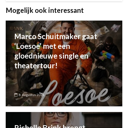
Mogelijk ook interessant
Marco Schuitmaker gaat
‘Loesoe’ met een
gloednieuwe single en
theatertour!
8 augustus 2026
Richelle Brink brengt