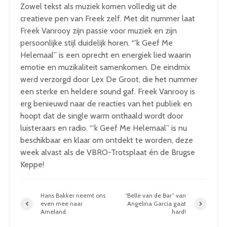
Zowel tekst als muziek komen volledig uit de
creatieve pen van Freek zelf. Met dit nummer laat
Freek Vanrooy zijn passie voor muziek en zijn
persoonlijke stijl duidelijk horen. “’k Geef Me
Helemaal” is een oprecht en energiek lied waarin
emotie en muzikaliteit samenkomen. De eindmix
werd verzorgd door Lex De Groot, die het nummer
een sterke en heldere sound gaf. Freek Vanrooy is
erg benieuwd naar de reacties van het publiek en
hoopt dat de single warm onthaald wordt door
luisteraars en radio. “’k Geef Me Helemaal” is nu
beschikbaar en klaar om ontdekt te worden, deze
week alvast als de VBRO-Trotsplaat én de Brugse
Keppe!
Hans Bakker neemt ons
“Belle van de Bar” van
even mee naar
Angelina Garcia gaat
Ameland
hard!