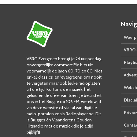
Navig
Weerpr
VBRO-
VBRO Evergreen brengt je 24 uur per dag
Playlis
onvergetelijke commerciële hits uit
voornamelijk de jaren 60, 70 en 80. Niet
Advert
enkel ‘classics’ en ‘evergreens’ om nooit
te vergeten maar ook leuke radioplaten
Websh
uit die tijd. Kortom, de muziek, het
geluid en de sfeer van toen! Je beluistert
Discla
ons in het Brugse op 106 FM, wereldwijd
via deze website of via tal van digitale
Privac
radio-portalen zoals Radioplayer.be. Dit
is Brugges én Vlaanderens Gouden
Conta
Hitsradio met de muziek die je altijd
bijblijft!