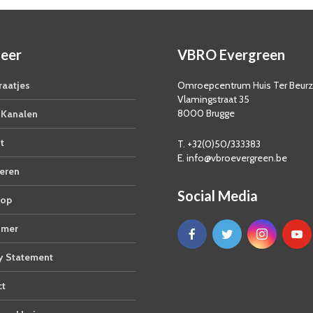
eer
VBRO Evergreen
aatjes
Omroepcentrum Huis Ter Beur
Vlamingstraat 35
8000 Brugge
Kanalen
t
T. +32(0)50/333383
E. info@vbroevergreen.be
eren
Social Media
op
imer
y Statement
ct