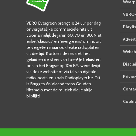
Weerpr
VBRO-
VBRO Evergreen brengt je 24 uur per dag
Playlis
onvergetelijke commerciële hits uit
voornamelijk de jaren 60, 70 en 80. Niet
Advert
enkel ‘classics’ en ‘evergreens’ om nooit
te vergeten maar ook leuke radioplaten
Websh
uit die tijd. Kortom, de muziek, het
geluid en de sfeer van toen! Je beluistert
Discla
ons in het Brugse op 106 FM, wereldwijd
via deze website of via tal van digitale
Privac
radio-portalen zoals Radioplayer.be. Dit
is Brugges én Vlaanderens Gouden
Conta
Hitsradio met de muziek die je altijd
bijblijft!
Cookie