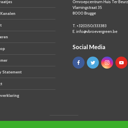
aatjes
Omroepcentrum Huis Ter Beur
Vlamingstraat 35
8000 Brugge
Kanalen
t
T. +32(0)50/333383
E. info@vbroevergreen.be
eren
Social Media
op
imer
y Statement
ct
verklaring