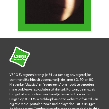
VBRO Evergreen brengt je 24 uur per dag onvergetelijke
commerciële hits uit voornamelijk de jaren 60, 70 en 80.
Niet enkel ‘classics’ en ‘evergreens’ om nooit te vergeten
maar ook leuke radioplaten uit die tijd. Kortom, de muziek,
het geluid en de sfeer van toen! Je beluistert ons in het
Brugse op 106 FM, wereldwijd via deze website of via tal van
digitale radio-portalen zoals Radioplayer.be. Dit is Brugges
én Vlaanderens Gouden Hitsradio met de muziek die je altijd