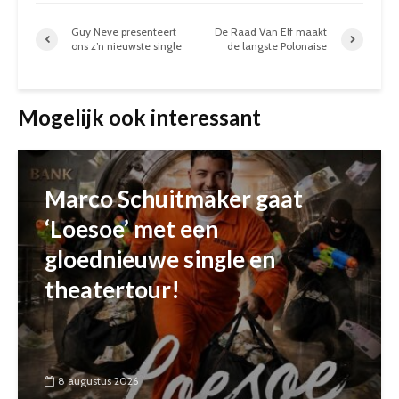
Guy Neve presenteert
De Raad Van Elf maakt
ons z’n nieuwste single
de langste Polonaise
Mogelijk ook interessant
Marco Schuitmaker gaat
‘Loesoe’ met een
gloednieuwe single en
theatertour!
8 augustus 2026