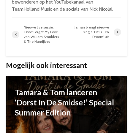
bewonderen op het YouTubekanaal van
TeamHolland Music en de socials van Nick Nicolai.
Nieuwe live sessie:
Jaman brengt nieuwe
‘Don’t Forget My Love’
single ‘Dit Is Een
van William Smulders
Droom’ uit
& The Handjives
Mogelijk ook interessant
Tamara & Tom lanceren
‘Dorst In De Smidse!’ Special
Summer Edition