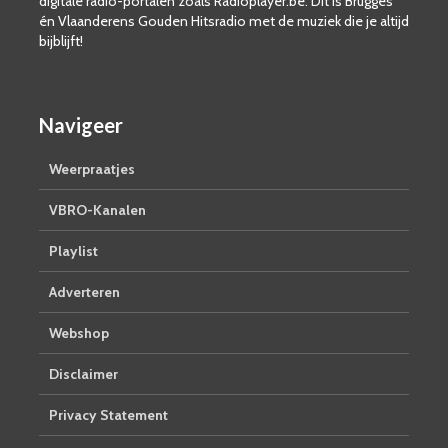
digitale radio-portalen zoals Radioplayer.be. Dit is Brugges
én Vlaanderens Gouden Hitsradio met de muziek die je altijd
bijblijft!
Navigeer
Weerpraatjes
VBRO-Kanalen
Playlist
Adverteren
Webshop
Disclaimer
Privacy Statement