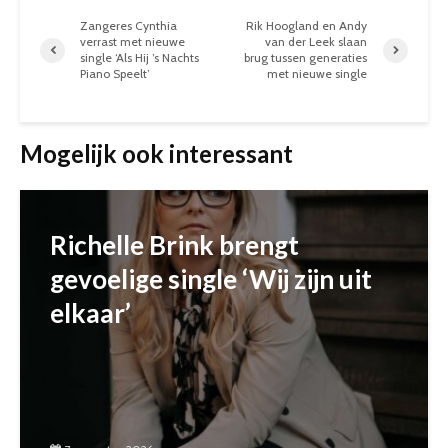
Zangeres Cynthia
Rik Hoogland en Andy
verrast met nieuwe
van der Leek slaan
single ‘Als Hij ’s Nachts
brug tussen generaties
Piano Speelt’
met nieuwe single
Mogelijk ook interessant
Richelle Brink brengt
gevoelige single ‘Wij zijn uit
elkaar’