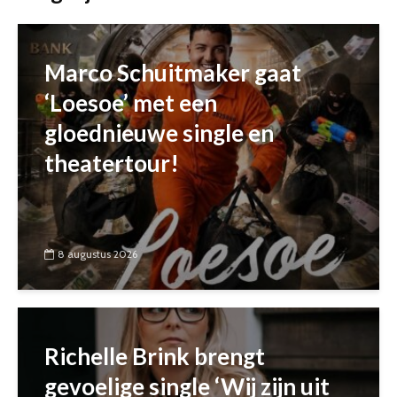
Marco Schuitmaker gaat
‘Loesoe’ met een
gloednieuwe single en
theatertour!
8 augustus 2026
Richelle Brink brengt
gevoelige single ‘Wij zijn uit