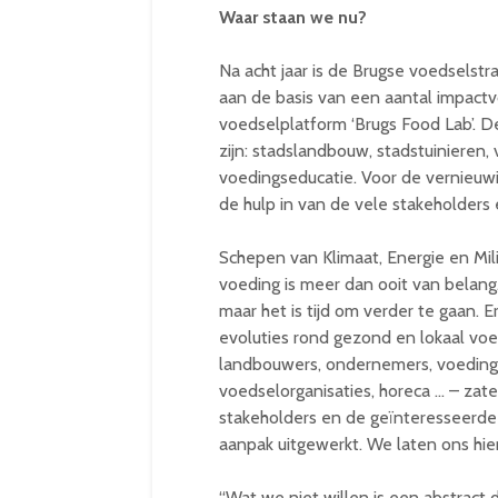
Waar staan we nu?
Na acht jaar is de Brugse voedselstr
aan de basis van een aantal impactvol
voedselplatform ‘Brugs Food Lab’. D
zijn: stadslandbouw, stadstuinieren, 
voedingseducatie. Voor de vernieuw
de hulp in van de vele stakeholders
Schepen van Klimaat, Energie en Mi
voeding is meer dan ooit van belang
maar het is tijd om verder te gaan. E
evoluties rond gezond en lokaal vo
landbouwers, ondernemers, voedings
voedselorganisaties, horeca … – zate
stakeholders en de geïnteresseerde 
aanpak uitgewerkt. We laten ons hier
“Wat we niet willen is een abstract