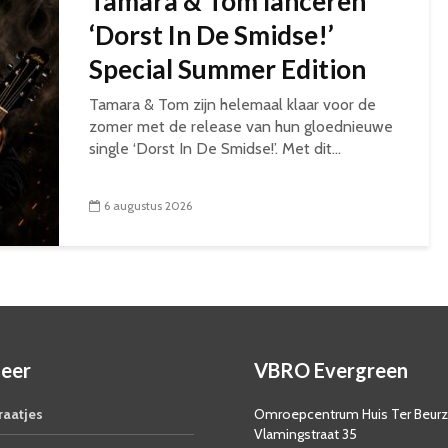
Tamara & Tom lanceren
‘Dorst In De Smidse!’
Special Summer Edition
Tamara & Tom zijn helemaal klaar voor de
zomer met de release van hun gloednieuwe
single ‘Dorst In De Smidse!’. Met dit...
6 augustus 2026
eer
VBRO Evergreen
aatjes
Omroepcentrum Huis Ter Beur
Vlamingstraat 35