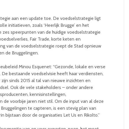
ategie aan een update toe. De voedselstrategie ligt
le initiatieven, zoals ‘Heerlijk Brugge’ en het
e zes speerpunten van de huidige voedselstrategie
voedselverlies, Fair Trade, korte keten en
ing van de voedselstrategie roept de Stad opnieuw
 en de Bruggelingen.
lieubeleid Minou Esquenet: “Gezonde, lokale en verse
. De bestaande voedselvisie heeft haar verdiensten,
r zijn sinds 2015 al tal van nieuwe inzichten en
edsel. Ook de vele stakeholders – onder andere
producenten, kennisinstellingen,
n de voorbije jaren niet stil. Om de input van al deze
Bruggelingen te capteren, is een stevig plan van
in bijstaan door de organisaties Let Us en Rikolto.”
 documentje van en voor experten, neen, het moet