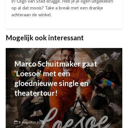
in-Lego van Stad Brugge. Heb je je ogen uitgekeken
op al dat moois? Take a break met een drankje
achteraan de winkel.
Mogelijk ook interessant
Marco Schuitmaker gaat
‘Loesoe’ met een
gloednieuwe single en
theatertour!
8 augustus 2026