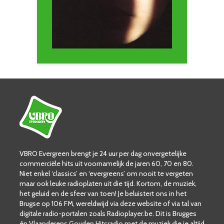
VBRO Evergreen brengt je 24 uur per dag onvergetelijke
commerciële hits uit voornamelijk de jaren 60, 70 en 80.
Niet enkel ‘classics’ en ‘evergreens’ om nooit te vergeten
maar ook leuke radioplaten uit die tijd. Kortom, de muziek,
het geluid en de sfeer van toen! Je beluistert ons in het
Brugse op 106 FM, wereldwijd via deze website of via tal van
digitale radio-portalen zoals Radioplayer.be. Dit is Brugges
én Vlaanderens Gouden Hitsradio met de muziek die je altijd