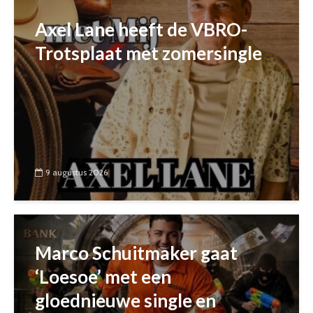
Axel Lane heeft de VBRO-
Trotsplaat met zomersingle
9 augustus 2026
Marco Schuitmaker gaat
‘Loesoe’ met een
gloednieuwe single en