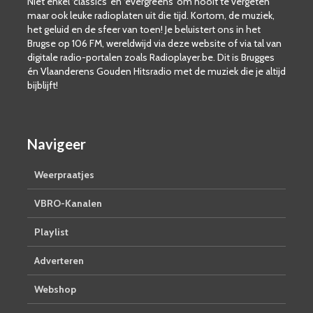
Niet enkel ‘classics’ en ‘evergreens’ om nooit te vergeten
maar ook leuke radioplaten uit die tijd. Kortom, de muziek,
het geluid en de sfeer van toen! Je beluistert ons in het
Brugse op 106 FM, wereldwijd via deze website of via tal van
digitale radio-portalen zoals Radioplayer.be. Dit is Brugges
én Vlaanderens Gouden Hitsradio met de muziek die je altijd
bijblijft!
Navigeer
Weerpraatjes
VBRO-Kanalen
Playlist
Adverteren
Webshop