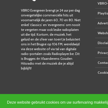
VBRO-
VBRO Evergreen brengt je 24 uur per dag
Playlis
onvergetelijke commerciële hits uit
voornamelijk de jaren 60, 70 en 80. Niet
Advert
enkel ‘classics’ en ‘evergreens’ om nooit
te vergeten maar ook leuke radioplaten
Websh
uit die tijd. Kortom, de muziek, het
geluid en de sfeer van toen! Je beluistert
Discla
ons in het Brugse op 106 FM, wereldwijd
via deze website of via tal van digitale
Privac
radio-portalen zoals Radioplayer.be. Dit
is Brugges én Vlaanderens Gouden
Conta
Hitsradio met de muziek die je altijd
bijblijft!
Cookie
Deze website gebruikt cookies om uw surfervaring makkeli