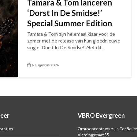
Tamara & Tom lanceren
‘Dorst In De Smidse!’
Special Summer Edition
Tamara & Tom zijn helemaal klaar voor de
zomer met de release van hun gloednieuwe
single ‘Dorst In De Smidse!’. Met dit...
6 augustus 2026
eer
VBRO Evergreen
aatjes
Omroepcentrum Huis Ter Beur
Vlamingstraat 35