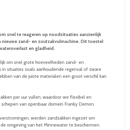
om snel te reageren op noodsituaties aanzienlijk
n nieuwe zand- en zoutzakvulmachine. Dit toestel
n wateroverlast en gladheid.
ijk om snel grote hoeveelheden zand- en
ijk in situaties zoals aanhoudende regenval of zware
 hebben van de juiste materialen een groot verschil kan
akken per uur vullen, waardoor we flexibel en
gt schepen van openbaar domein Franky Demon.
e overstromingen, werden zandzakken ingezet om
n de omgeving van het Minnewater te beschermen.