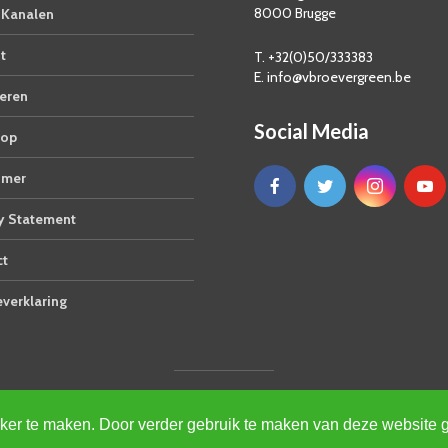
8000 Brugge
Kanalen
t
T. +32(0)50/333383
E. info@vbroevergreen.be
eren
Social Media
op
imer
y Statement
ct
verklaring
© VBRO Evergreen 2026
jker te maken. Door verder gebruik te maken van deze website 