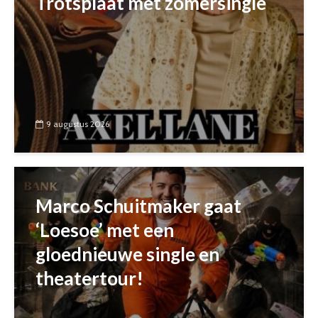
Trotsplaat met zomersingle
9 augustus 2026
Marco Schuitmaker gaat
‘Loesoe’ met een
gloednieuwe single en
theatertour!