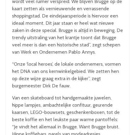
wordt veel ruimer verspreid. We blijven Brugge op de
kaart zetten als vernieuwende en verrassende
shoppingstad. De eindejaarsperiode is hiervoor een
ideaal moment. Dit jaar staan er heel wat nieuwe
zaken in deze special. Brugge is altijd in beweging. De
trendy uitstraling van het krantje toont dat Brugge
veel meer is dan een historische stad”, zegt schepen
van Werk en Ondernemen Pablo Annys.
“Onze ‘local heroes’, de lokale ondernemers, vormen
het DNA van ons kernwinkelgebied. We zetten hen
op deze wijze graag extra in de kijker”, zegt
burgemeester Dirk De fauw.
Van een skateboard tot handgemaakte juwelen,
hippe lampjes, ambachtelijke confituur, geurende
kaarsen, LEGO-bouwsets, geschenkenboxen, tot de
beste koffie en het leukste paar warme pantoffels:
“Je vindt het allemaal in Brugge. Want Brugge bruist.
Hippe koffiebars, parels van modeadresjes,