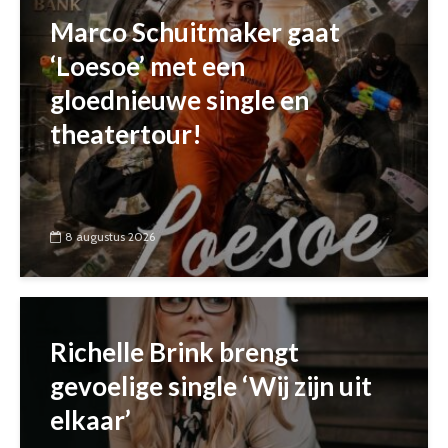
Marco Schuitmaker gaat
‘Loesoe’ met een
gloednieuwe single en
theatertour!
8 augustus 2026
Richelle Brink brengt
gevoelige single ‘Wij zijn uit
elkaar’