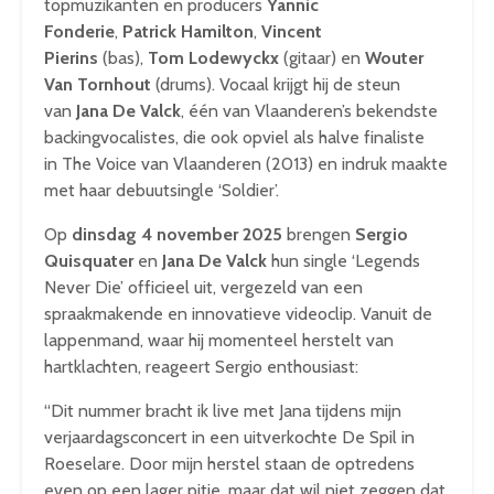
topmuzikanten en producers
Yannic
Fonderie
,
Patrick Hamilton
,
Vincent
Pierins
(bas),
Tom Lodewyckx
(gitaar) en
Wouter
Van Tornhout
(drums). Vocaal krijgt hij de steun
van
Jana De Valck
, één van Vlaanderen’s bekendste
backingvocalistes, die ook opviel als halve finaliste
in
The Voice van Vlaanderen
(2013) en indruk maakte
met haar debuutsingle
‘Soldier’
.
Op
dinsdag 4 november 2025
brengen
Sergio
Quisquater
en
Jana De Valck
hun single
‘Legends
Never Die’
officieel uit, vergezeld van een
spraakmakende en innovatieve videoclip. Vanuit de
lappenmand, waar hij momenteel herstelt van
hartklachten, reageert Sergio enthousiast:
“Dit nummer bracht ik live met Jana tijdens mijn
verjaardagsconcert in een uitverkochte De Spil in
Roeselare. Door mijn herstel staan de optredens
even op een lager pitje, maar dat wil niet zeggen dat