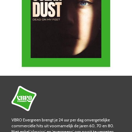
VBRO Evergreen brengt je 24 uur per dag onvergetelijke
commerciële hits uit voornamelijk de jaren 60, 70 en 80.
Niet enkel ‘classics’ en ‘evergreens’ om nooit te vergeten