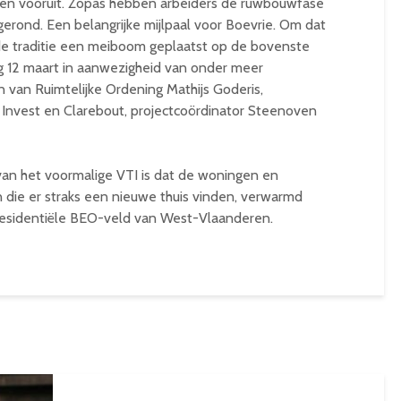
eden vooruit. Zopas hebben arbeiders de ruwbouwfase
erond. Een belangrijke mijlpaal voor Boevrie. Om dat
ede traditie een meiboom geplaatst op de bovenste
g 12 maart in aanwezigheid van onder meer
van Ruimtelijke Ordening Mathijs Goderis,
 Invest en Clarebout, projectcoördinator Steenoven
 van het voormalige VTI is dat de woningen en
die er straks een nieuwe thuis vinden, verwarmd
 residentiële BEO-veld van West-Vlaanderen.