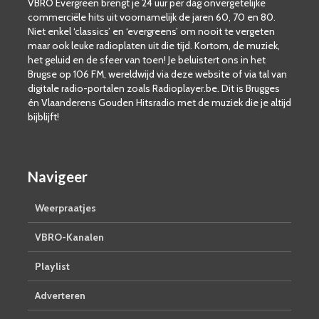
VBRO Evergreen brengt je 24 uur per dag onvergetelijke
commerciële hits uit voornamelijk de jaren 60, 70 en 80.
Niet enkel ‘classics’ en ‘evergreens’ om nooit te vergeten
maar ook leuke radioplaten uit die tijd. Kortom, de muziek,
het geluid en de sfeer van toen! Je beluistert ons in het
Brugse op 106 FM, wereldwijd via deze website of via tal van
digitale radio-portalen zoals Radioplayer.be. Dit is Brugges
én Vlaanderens Gouden Hitsradio met de muziek die je altijd
bijblijft!
Navigeer
Weerpraatjes
VBRO-Kanalen
Playlist
Adverteren