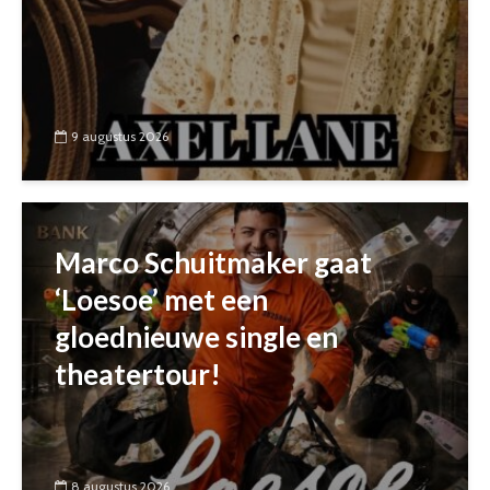
9 augustus 2026
Marco Schuitmaker gaat
‘Loesoe’ met een
gloednieuwe single en
theatertour!
8 augustus 2026