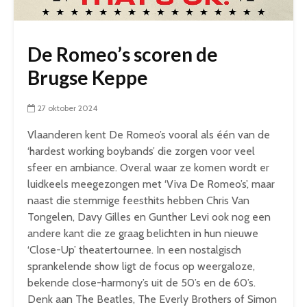
De Romeo’s scoren de
Brugse Keppe
27 oktober 2024
Vlaanderen kent De
Romeo
’s vooral als één van de
‘hardest working boybands’ die zorgen voor veel
sfeer en ambiance. Overal waar ze komen wordt er
luidkeels meegezongen met ‘Viva De
Romeo
’s’, maar
naast die stemmige feesthits hebben Chris Van
Tongelen, Davy Gilles en Gunther Levi ook nog een
andere kant die ze graag belichten in hun nieuwe
‘Close-Up’ theatertournee. In een nostalgisch
sprankelende show ligt de focus op weergaloze,
bekende close-harmony’s uit de 50’s en de 60’s.
Denk aan The Beatles, The Everly Brothers of Simon