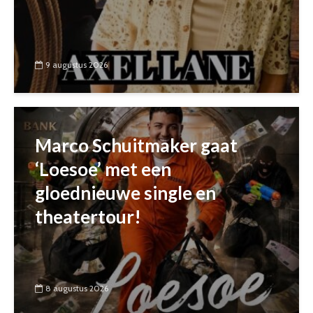
9 augustus 2026
Marco Schuitmaker gaat
‘Loesoe’ met een
gloednieuwe single en
theatertour!
8 augustus 2026