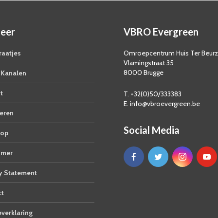
eer
VBRO Evergreen
aatjes
Omroepcentrum Huis Ter Beur
Vlamingstraat 35
8000 Brugge
Kanalen
t
T. +32(0)50/333383
E. info@vbroevergreen.be
eren
Social Media
op
imer
y Statement
ct
verklaring