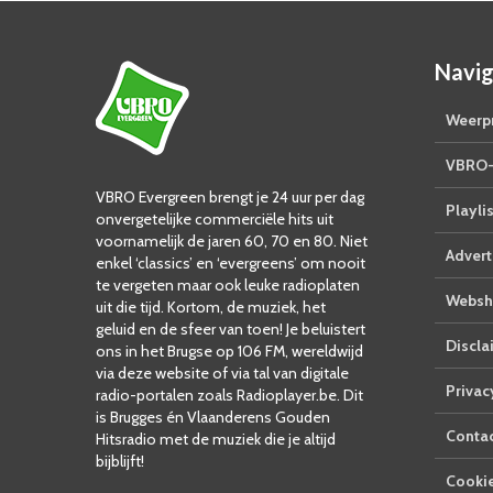
Navig
Weerpr
VBRO-
VBRO Evergreen brengt je 24 uur per dag
Playlis
onvergetelijke commerciële hits uit
voornamelijk de jaren 60, 70 en 80. Niet
Advert
enkel ‘classics’ en ‘evergreens’ om nooit
te vergeten maar ook leuke radioplaten
Websh
uit die tijd. Kortom, de muziek, het
geluid en de sfeer van toen! Je beluistert
Discla
ons in het Brugse op 106 FM, wereldwijd
via deze website of via tal van digitale
Privac
radio-portalen zoals Radioplayer.be. Dit
is Brugges én Vlaanderens Gouden
Conta
Hitsradio met de muziek die je altijd
bijblijft!
Cookie