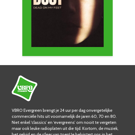
VBRO Evergreen brengt je 24 uur per dag onvergetelijke
commerciële hits uit voornamelijk de jaren 60, 70 en 80.
Niet enkel ‘classics’ en ‘evergreens’ om nooit te vergeten
maar ook leuke radioplaten uit die tijd. Kortom, de muziek,
het geluid en de sfeer van toen! Je beluistert ons in het