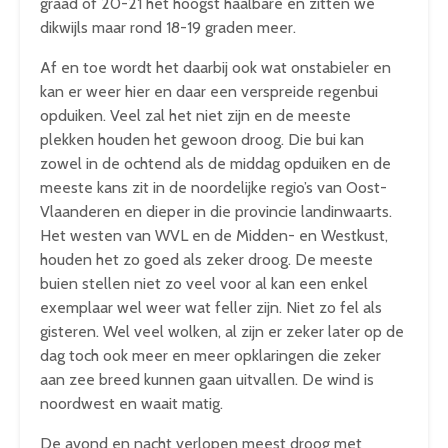
graad of 20-21 het hoogst haalbare en zitten we
dikwijls maar rond 18-19 graden meer.
Af en toe wordt het daarbij ook wat onstabieler en
kan er weer hier en daar een verspreide regenbui
opduiken. Veel zal het niet zijn en de meeste
plekken houden het gewoon droog. Die bui kan
zowel in de ochtend als de middag opduiken en de
meeste kans zit in de noordelijke regio’s van Oost-
Vlaanderen en dieper in die provincie landinwaarts.
Het westen van WVL en de Midden- en Westkust,
houden het zo goed als zeker droog. De meeste
buien stellen niet zo veel voor al kan een enkel
exemplaar wel weer wat feller zijn. Niet zo fel als
gisteren. Wel veel wolken, al zijn er zeker later op de
dag toch ook meer en meer opklaringen die zeker
aan zee breed kunnen gaan uitvallen. De wind is
noordwest en waait matig.
De avond en nacht verlopen meest droog met