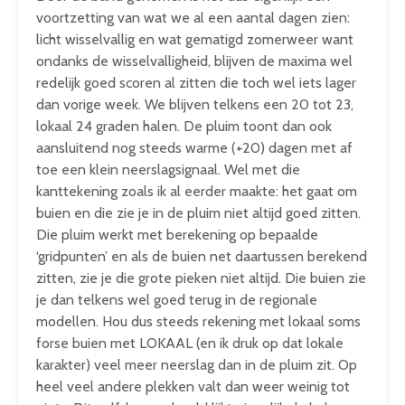
voortzetting van wat we al een aantal dagen zien:
licht wisselvallig en wat gematigd zomerweer want
ondanks de wisselvalligheid, blijven de maxima wel
redelijk goed scoren al zitten die toch wel iets lager
dan vorige week. We blijven telkens een 20 tot 23,
lokaal 24 graden halen. De pluim toont dan ook
aansluitend nog steeds warme (+20) dagen met af
toe een klein neerslagsignaal. Wel met die
kanttekening zoals ik al eerder maakte: het gaat om
buien en die zie je in de pluim niet altijd goed zitten.
Die pluim werkt met berekening op bepaalde
‘gridpunten’ en als de buien net daartussen berekend
zitten, zie je die grote pieken niet altijd. Die buien zie
je dan telkens wel goed terug in de regionale
modellen. Hou dus steeds rekening met lokaal soms
forse buien met LOKAAL (en ik druk op dat lokale
karakter) veel meer neerslag dan in de pluim zit. Op
heel veel andere plekken valt dan weer weinig tot