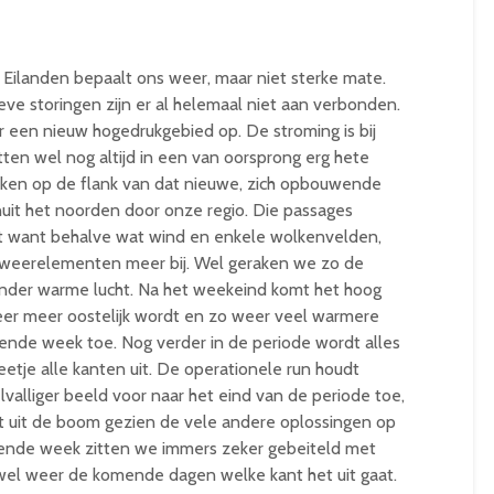
Eilanden bepaalt ons weer, maar niet sterke mate.
ieve storingen zijn er al helemaal niet aan verbonden.
r een nieuw hogedrukgebied op. De stroming is bij
ten wel nog altijd in een van oorsprong erg hete
ken op de flank van dat nieuwe, zich opbouwende
uit het noorden door onze regio. Die passages
t want behalve wat wind en enkele wolkenvelden,
weerelementen meer bij. Wel geraken we zo de
inder warme lucht. Na het weekeind komt het hoog
eer meer oostelijk wordt en zo weer veel warmere
gende week toe. Nog verder in de periode wordt alles
etje alle kanten uit. De operationele run houdt
lvalliger beeld voor naar het eind van de periode toe,
at uit de boom gezien de vele andere oplossingen op
gende week zitten we immers zeker gebeiteld met
wel weer de komende dagen welke kant het uit gaat.