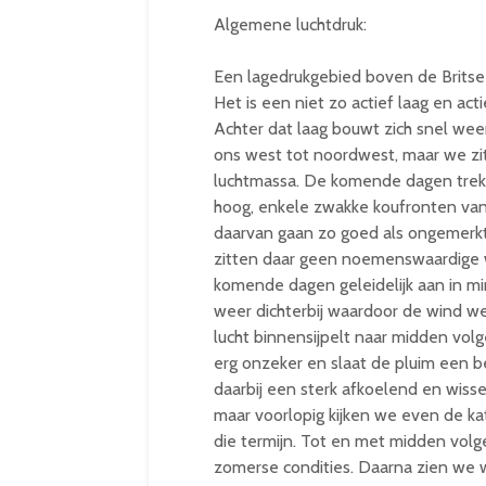
Algemene luchtdruk:
Een lagedrukgebied boven de Britse 
Het is een niet zo actief laag en act
Achter dat laag bouwt zich snel wee
ons west tot noordwest, maar we zit
luchtmassa. De komende dagen trek
hoog, enkele zwakke koufronten van
daarvan gaan zo goed als ongemerk
zitten daar geen noemenswaardige 
komende dagen geleidelijk aan in m
weer dichterbij waardoor de wind w
lucht binnensijpelt naar midden vol
erg onzeker en slaat de pluim een be
daarbij een sterk afkoelend en wisse
maar voorlopig kijken we even de k
die termijn. Tot en met midden vol
zomerse condities. Daarna zien we 