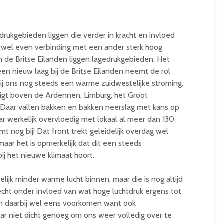
ukgebieden liggen die verder in kracht en invloed
 wel even verbinding met een ander sterk hoog
n de Britse Eilanden liggen lagedrukgebieden. Het
een nieuw laag bij de Britse Eilanden neemt de rol
bij ons nog steeds een warme zuidwestelijke stroming.
 ligt boven de Ardennen, Limburg, het Groot
Daar vallen bakken en bakken neerslag met kans op
r werkelijk overvloedig met lokaal al meer dan 130
omt nog bij! Dat front trekt geleidelijk overdag wel
maar het is opmerkelijk dat dit een steeds
ij het nieuwe klimaat hoort.
delijk minder warme lucht binnen, maar die is nog altijd
echt onder invloed van wat hoge luchtdruk ergens tot
n daarbij wel eens voorkomen want ook
aar niet dicht genoeg om ons weer volledig over te