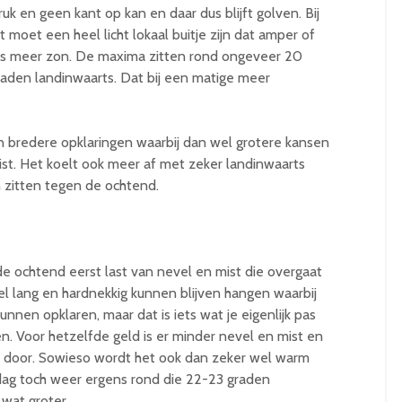
uk en geen kant op kan en daar dus blijft golven. Bij
t moet een heel licht lokaal buitje zijn dat amper of
ds meer zon. De maxima zitten rond ongeveer 20
raden landinwaarts. Dat bij een matige meer
bredere opklaringen waarbij dan wel grotere kansen
ist. Het koelt ook meer af met zeker landinwaarts
 zitten tegen de ochtend.
e ochtend eerst last van nevel en mist die overgaat
l lang en hardnekkig kunnen blijven hangen waarbij
nen opklaren, maar dat is iets wat je eigenlijk pas
 Voor hetzelfde geld is er minder nevel en mist en
d door. Sowieso wordt het ook dan zeker wel warm
ag toch weer ergens rond die 22-23 graden
wat groter.