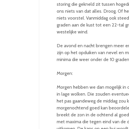
storing die gekneld zit tussen hogedr
ons niets van dat alles. Droog. Of he
niets voorstel. Vanmiddag ook stee
graden aan de kust tot een 22-tal g
westelijke wind.
De avond en nacht brengen meer en 
zijn op het opduiken van nevel en m
minima die weer onder de 10 graden
Morgen:
Morgen hebben we dan mogelijk in d
in lage wolken. Die zouden eventuee
het pas gaandeweg de middag zou kun
morgenochtend goed kan beoordelen.
breekt de zon in de ochtend al goe
met maxima die tegen eind van de d
uitkomen. De kans op een bui wordt 