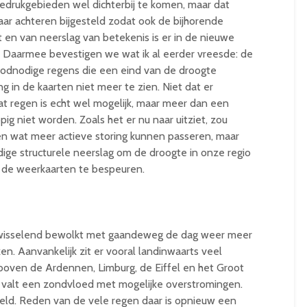
edrukgebieden wel dichterbij te komen, maar dat
aar achteren bijgesteld zodat ook de bijhorende
t en van neerslag van betekenis is er in de nieuwe
. Daarmee bevestigen we wat ik al eerder vreesde: de
roodnodige regens die een eind van de droogte
g in de kaarten niet meer te zien. Niet dat er
wat regen is echt wel mogelijk, maar meer dan een
opig niet worden. Zoals het er nu naar uitziet, zou
n wat meer actieve storing kunnen passeren, maar
ige structurele neerslag om de droogte in onze regio
in de weerkaarten te bespeuren.
k wisselend bewolkt met gaandeweg de dag weer meer
n. Aanvankelijk zit er vooral landinwaarts veel
g boven de Ardennen, Limburg, de Eiffel en het Groot
valt een zondvloed met mogelijke overstromingen.
eeld. Reden van de vele regen daar is opnieuw een