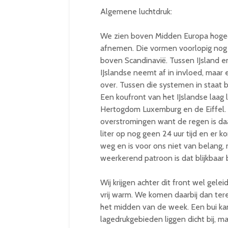
Algemene luchtdruk:
We zien boven Midden Europa hogedr
afnemen. Die vormen voorlopig nog
boven Scandinavië. Tussen IJsland e
IJslandse neemt af in invloed, maar 
over. Tussen die systemen in staat 
Een koufront van het IJslandse laag
Hertogdom Luxemburg en de Eiffel. 
overstromingen want de regen is daa
liter op nog geen 24 uur tijd en er k
weg en is voor ons niet van belang, 
weerkerend patroon is dat blijkbaar b
Wij krijgen achter dit front wel gelei
vrij warm. We komen daarbij dan ter
het midden van de week. Een bui ka
lagedrukgebieden liggen dicht bij, m