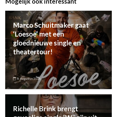
Mogelijk ook interessant
Marco Schuitmaker gaat
‘Loesoe’ met een
gloednieuwe single en
theatertour!
8 augustus 2026
Richelle Brink brengt