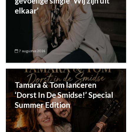
gevoelige single ‘Wij zijn uit
elkaar’
7 augustus 2026
Tamara & Tom lanceren
‘Dorst In De Smidse!’ Special
Summer Edition