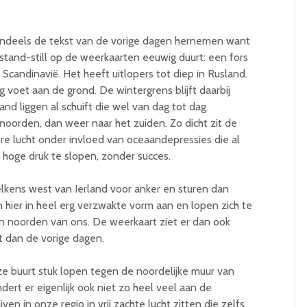
deels de tekst van de vorige dagen hernemen want
 stand-still op de weerkaarten eeuwig duurt: een fors
andinavië. Het heeft uitlopers tot diep in Rusland.
 voet aan de grond. De wintergrens blijft daarbij
nd liggen al schuift die wel van dag tot dag
noorden, dan weer naar het zuiden. Zo dicht zit de
tere lucht onder invloed van oceaandepressies die al
hoge druk te slopen, zonder succes.
lkens west van Ierland voor anker en sturen dan
n hier in heel erg verzwakte vorm aan en lopen zich te
n noorden van ons. De weerkaart ziet er dan ook
 dan de vorige dagen.
nze buurt stuk lopen tegen de noordelijke muur van
rt er eigenlijk ook niet zo heel veel aan de
ven in onze regio in vrij zachte lucht zitten die zelfs