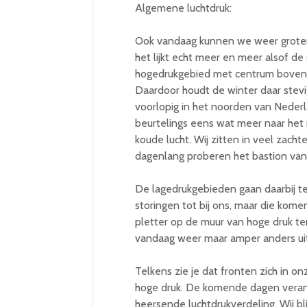
Algemene luchtdruk:
Ook vandaag kunnen we weer groten
het lijkt echt meer en meer alsof de
hogedrukgebied met centrum boven Sc
Daardoor houdt de winter daar stevig
voorlopig in het noorden van Nederla
beurtelings eens wat meer naar het 
koude lucht. Wij zitten in veel zach
dagenlang proberen het bastion van 
De lagedrukgebieden gaan daarbij te
storingen tot bij ons, maar die kome
pletter op de muur van hoge druk te
vandaag weer maar amper anders uit
Telkens zie je dat fronten zich in o
hoge druk. De komende dagen verande
heersende luchtdrukverdeling. Wij blij