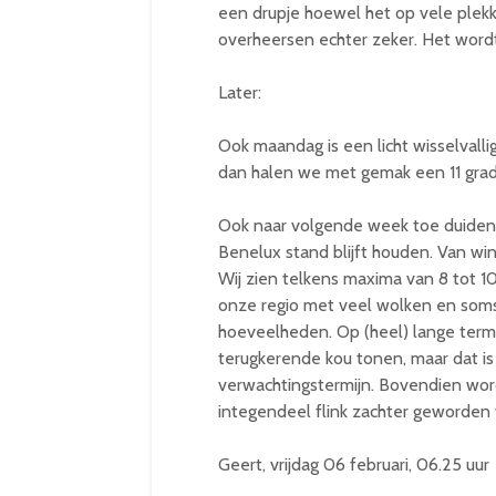
een drupje hoewel het op vele plekke
overheersen echter zeker. Het wordt
Later:
Ook maandag is een licht wisselvalli
dan halen we met gemak een 11 gra
Ook naar volgende week toe duiden d
Benelux stand blijft houden. Van win
Wij zien telkens maxima van 8 tot 10
onze regio met veel wolken en soms
hoeveelheden. Op (heel) lange termi
terugkerende kou tonen, maar dat is
verwachtingstermijn. Bovendien wor
integendeel flink zachter geworden t
Geert, vrijdag 06 februari, 06.25 uur