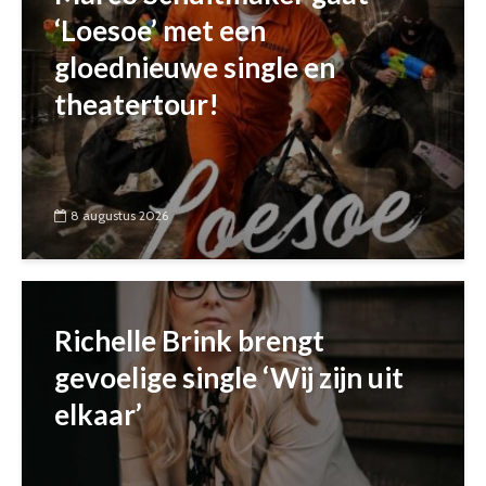
‘Loesoe’ met een
gloednieuwe single en
theatertour!
8 augustus 2026
Richelle Brink brengt
gevoelige single ‘Wij zijn uit
elkaar’