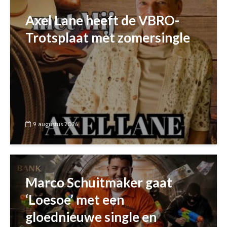
Axel Lane heeft de VBRO-
Trotsplaat met zomersingle
9 augustus 2026
Marco Schuitmaker gaat
‘Loesoe’ met een
gloednieuwe single en