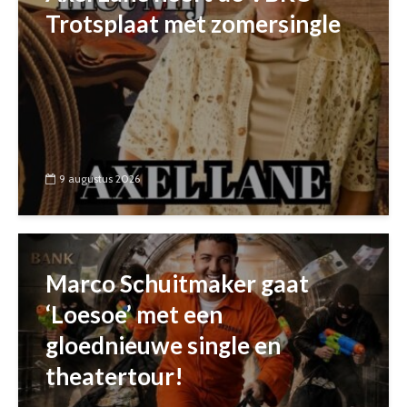
Trotsplaat met zomersingle
9 augustus 2026
Marco Schuitmaker gaat
‘Loesoe’ met een
gloednieuwe single en
theatertour!