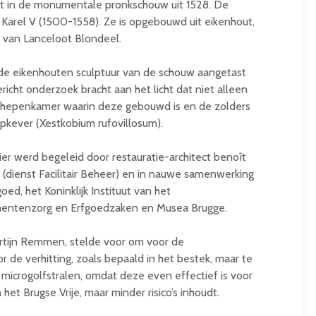
t in de monumentale pronkschouw uit 1528. De
Karel V (1500-1558). Ze is opgebouwd uit eikenhout,
 van Lanceloot Blondeel.
 de eikenhouten sculptuur van de schouw aangetast
icht onderzoek bracht aan het licht dat niet alleen
schepenkamer waarin deze gebouwd is en de zolders
pkever (Xestkobium rufovillosum).
er werd begeleid door restauratie-architect benoît
 (dienst Facilitair Beheer) en in nauwe samenwerking
d, het Koninklijk Instituut van het
mentenzorg en Erfgoedzaken en Musea Brugge.
rtijn Remmen, stelde voor om voor de
 de verhitting, zoals bepaald in het bestek, maar te
 microgolfstralen, omdat deze even effectief is voor
 het Brugse Vrije, maar minder risico’s inhoudt.