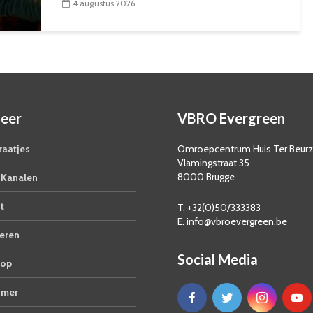
4 augustus 2026
eer
VBRO Evergreen
aatjes
Omroepcentrum Huis Ter Beur
Vlamingstraat 35
8000 Brugge
Kanalen
t
T. +32(0)50/333383
E. info@vbroevergreen.be
eren
Social Media
op
imer