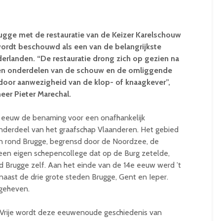
ugge met de restauratie van de Keizer Karelschouw
wordt beschouwd als een van de belangrijkste
erlanden. “De restauratie drong zich op gezien na
en onderdelen van de schouw en de omliggende
door aanwezigheid van de klop- of knaagkever”,
er Pieter Marechal.
e eeuw de benaming voor een onafhankelijk
jk onderdeel van het graafschap Vlaanderen. Het gebied
 rond Brugge, begrensd door de Noordzee, de
een eigen schepencollege dat op de Burg zetelde,
 Brugge zelf. Aan het einde van de 14e eeuw werd ’t
, naast de drie grote steden Brugge, Gent en Ieper.
pgeheven.
 Vrije wordt deze eeuwenoude geschiedenis van