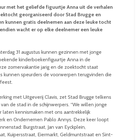
 met het geliefde figuurtje Anna uit de verhalen
oektocht georganiseerd door Stad Brugge en
zen kunnen gratis deelnemen aan deze leuke tocht
vendien wacht er op elke deelnemer een leuke
zaterdag 31 augustus kunnen gezinnen met jonge
bekende kinderboekenfiguurtje Anna in de
eze zomervakantie jarig en de zoektocht staat
ages kunnen speurders de voorwerpen terugvinden die
feest.
rking met Uitgeverij Clavis, zet Stad Brugge telkens
 van de stad in de schijnwerpers. “We willen jonge
 laten kennismaken met ons aantrekkelijk
erk en Ondernemen Pablo Annys. Deze keer loopt
nnenstad: Burgstraat, Jan van Eyckplein,
at, Kuipersstraat, Eiermarkt, Geldmuntstraat en Sint-