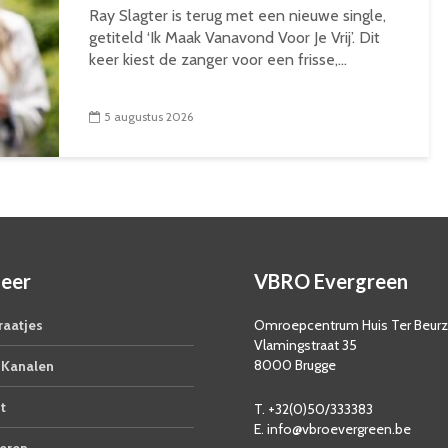
Ray Slagter is terug met een nieuwe single,
getiteld ‘Ik Maak Vanavond Voor Je Vrij’. Dit
keer kiest de zanger voor een frisse,...
5 augustus 2026
eer
VBRO Evergreen
aatjes
Omroepcentrum Huis Ter Beur
Vlamingstraat 35
8000 Brugge
Kanalen
t
T. +32(0)50/333383
E. info@vbroevergreen.be