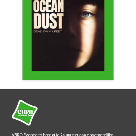
VBRO Evergreen brengt je 24 uur per dag onvergetelijke