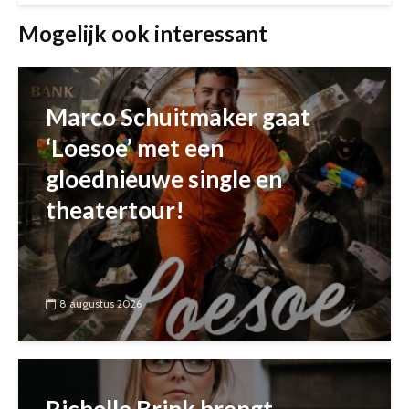
Mogelijk ook interessant
Marco Schuitmaker gaat
‘Loesoe’ met een
gloednieuwe single en
theatertour!
8 augustus 2026
Richelle Brink brengt