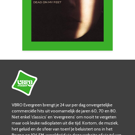
VBRO Evergreen brengt je 24 uur per dag onvergetelijke
commerciële hits uit voornamelijk de jaren 60, 70 en 80.
Niet enkel ‘classics’ en ‘evergreens’ om nooit te vergeten
maar ook leuke radioplaten uit die tijd. Kortom, de muziek,
het geluid en de sfeer van toen! Je beluistert ons in het
Brugse op 106 FM, wereldwijd via deze website of via tal van