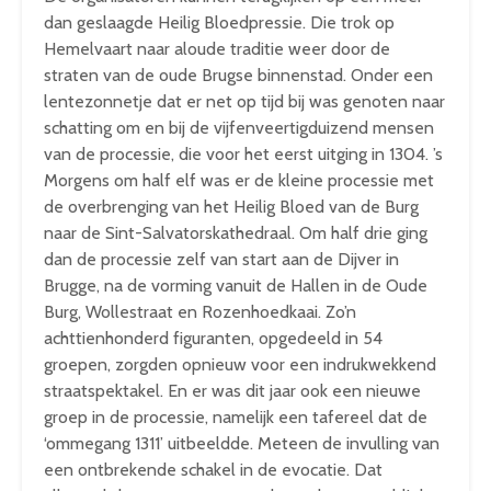
dan geslaagde Heilig Bloedpressie. Die trok op
Hemelvaart naar aloude traditie weer door de
straten van de oude Brugse binnenstad. Onder een
lentezonnetje dat er net op tijd bij was genoten naar
schatting om en bij de vijfenveertigduizend mensen
van de processie, die voor het eerst uitging in 1304. ’s
Morgens om half elf was er de kleine processie met
de overbrenging van het Heilig Bloed van de Burg
naar de Sint-Salvatorskathedraal. Om half drie ging
dan de processie zelf van start aan de Dijver in
Brugge, na de vorming vanuit de Hallen in de Oude
Burg, Wollestraat en Rozenhoedkaai. Zo’n
achttienhonderd figuranten, opgedeeld in 54
groepen, zorgden opnieuw voor een indrukwekkend
straatspektakel. En er was dit jaar ook een nieuwe
groep in de processie, namelijk een tafereel dat de
‘ommegang 1311’ uitbeeldde. Meteen de invulling van
een ontbrekende schakel in de evocatie. Dat