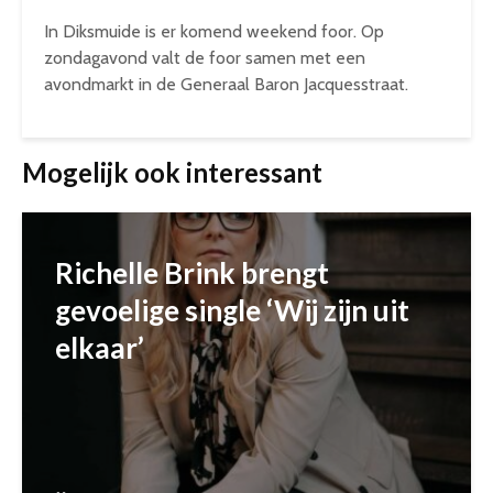
In Diksmuide is er komend weekend foor. Op
zondagavond valt de foor samen met een
avondmarkt in de Generaal Baron Jacquesstraat.
Mogelijk ook interessant
Richelle Brink brengt
gevoelige single ‘Wij zijn uit
elkaar’