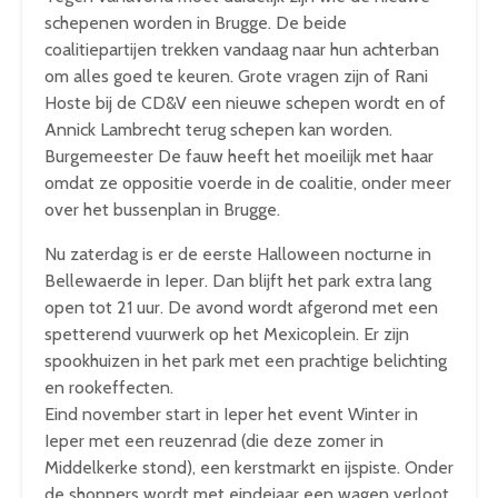
schepenen worden in Brugge. De beide
coalitiepartijen trekken vandaag naar hun achterban
om alles goed te keuren. Grote vragen zijn of Rani
Hoste bij de CD&V een nieuwe schepen wordt en of
Annick Lambrecht terug schepen kan worden.
Burgemeester De fauw heeft het moeilijk met haar
omdat ze oppositie voerde in de coalitie, onder meer
over het bussenplan in Brugge.
Nu zaterdag is er de eerste Halloween nocturne in
Bellewaerde in Ieper. Dan blijft het park extra lang
open tot 21 uur. De avond wordt afgerond met een
spetterend vuurwerk op het Mexicoplein. Er zijn
spookhuizen in het park met een prachtige belichting
en rookeffecten.
Eind november start in Ieper het event Winter in
Ieper met een reuzenrad (die deze zomer in
Middelkerke stond), een kerstmarkt en ijspiste. Onder
de shoppers wordt met eindejaar een wagen verloot.