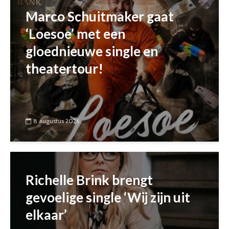
Marco Schuitmaker gaat
‘Loesoe’ met een
gloednieuwe single en
theatertour!
8 augustus 2026
Richelle Brink brengt
gevoelige single ‘Wij zijn uit
elkaar’