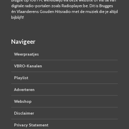
Brugse op 106 FM, wereldwijd via deze website of via tal van
digitale radio-portalen zoals Radioplayer.be. Dit is Brugges
én Vlaanderens Gouden Hitsradio met de muziek die je altijd
bijblijft!
Navigeer
Weerpraatjes
VBRO-Kanalen
Playlist
Adverteren
Webshop
Disclaimer
Privacy Statement