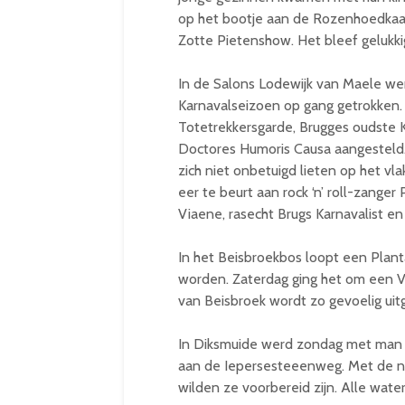
op het bootje aan de Rozenhoedkaai
Zotte Pietenshow. Het bleef gelukk
In de Salons Lodewijk van Maele we
Karnavalseizoen op gang getrokken.
Totetrekkersgarde, Brugges oudste 
Doctores Humoris Causa aangesteld. 
zich niet onbetuigd lieten op het vl
eer te beurt aan rock ‘n’ roll-zanger
Viaene, rasecht Brugs Karnavalist en
In het Beisbroekbos loopt een Plan
worden. Zaterdag ging het om een 
van Beisbroek wordt zo gevoelig uit
In Diksmuide werd zondag met man 
aan de Iepersesteeenweg. Met de ni
wilden ze voorbereid zijn. Alle wa