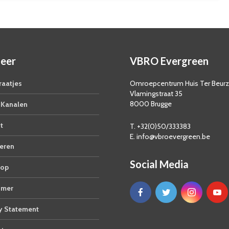
eer
VBRO Evergreen
aatjes
Omroepcentrum Huis Ter Beur
Vlamingstraat 35
8000 Brugge
Kanalen
t
T. +32(0)50/333383
E. info@vbroevergreen.be
eren
Social Media
op
imer
y Statement