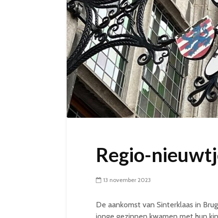
Regio-nieuwtje
13 november 2023
De aankomst van Sinterklaas in Bru
jonge gezinnen kwamen met hun kin