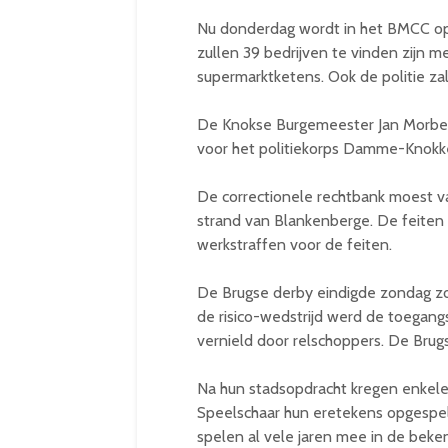
Nu donderdag wordt in het BMCC op 
zullen 39 bedrijven te vinden zijn m
supermarktketens. Ook de politie z
De Knokse Burgemeester Jan Morb
voor het politiekorps Damme-Knokke
De correctionele rechtbank moest va
strand van Blankenberge. De feiten
werkstraffen voor de feiten.
De Brugse derby eindigde zondag zo
de risico-wedstrijd werd de toegangs
vernield door relschoppers. De Brug
Na hun stadsopdracht kregen enkele
Speelschaar hun eretekens opgespel
spelen al vele jaren mee in de beke