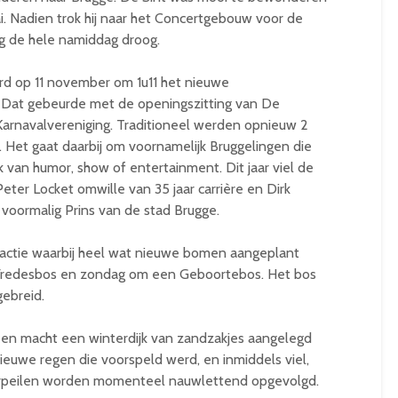
. Nadien trok hij naar het Concertgebouw voor de
ig de hele namiddag droog.
rd op 11 november om 1u11 het nieuwe
 Dat gebeurde met de openingszitting van De
Karnavalvereniging. Traditioneel werden opnieuw 2
Het gaat daarbij om voornamelijk Bruggelingen die
ak van humor, show of entertainment. Dit jaar viel de
 Peter Locket omwille van 35 jaar carrière en Dirk
 voormalig Prins van de stad Brugge.
tactie waarbij heel wat nieuwe bomen aangeplant
Vredesbos en zondag om een Geboortebos. Het bos
gebreid.
en macht een winterdijk van zandzakjes aangelegd
euwe regen die voorspeld werd, en inmiddels viel,
terpeilen worden momenteel nauwlettend opgevolgd.