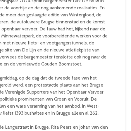
rkiezingsjaar 2024 sprak burgemeester Dirk De fauw in
ver de voorbije en de nog aankomende realisaties. En
 de meer dan geslaagde editie van Wintergloed, de
eren, de autoluwere Brugse binnenstad en de komst
et openbaar vervoer. De fauw had het, kijkend naar de
t Minnewaterpark, de voorbereidende werken voor de
on met nieuwe fiets- en voetgangerstunnels, de
 site van De Lijn en de nieuwe atletiekpiste van
k verwees de burgemeester tenslotte ook nog naar de
gge en de vernieuwde Gouden Boomstoet.
gmiddag, op de dag dat de tweede fase van het
gerold werd, een protestactie plaats aan het Brugse
 de Verenigde Supporters van het Openbaar Vervoer
 politieke prominenten van Groen en Vooruit. De
lan een ware verarming van het aanbod. In West-
liefst 1393 bushaltes en in Brugge alleen al 262.
e Langestraat in Brugge. Rita Peers en Johan van den