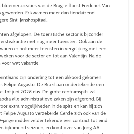
 bloemencreaties van de Brugse florist Frederiek Van
s geworden. Er kwamen meer dan tienduizend
ere Sint-Janshospitaal.
ten afgelopen. De toeristische sector is bijzonder
kerstvakantie met nog meer toeristen. Ook aan de
 waren er ook meer toeristen in vergelijking met een
 weken voor de sector en tot aan Valentijn. Na de
 voor wat vakantie.
orinthians zijn onderling tot een akkoord gekomen
its Felipe Augusto. De Braziliaan ondertekende een
le, tot juni 2028 dus. De grote centrumspits zal
odra alle administratieve zaken zijn afgerond. Bij
oor extra mogelijkheden in de spits en kan hij zich
t Felipe Augusto verzekerde Cercle zich ook van de
jarige middenvelder tekende een contract tot eind
 een bijkomend seizoen, en komt over van Jong AA