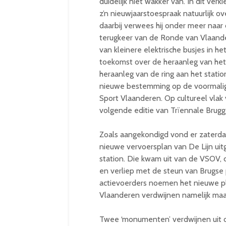
duidelijk niet wakker van. In dit ve
z’n nieuwjaarstoespraak natuurlijk o
daarbij verwees hij onder meer naar
terugkeer van de Ronde van Vlaand
van kleinere elektrische busjes in h
toekomst over de heraanleg van he
heraanleg van de ring aan het stati
nieuwe bestemming op de voormalige
Sport Vlaanderen. Op cultureel vla
volgende editie van Trïennale Bru
Zoals aangekondigd vond er zaterda
nieuwe vervoersplan van De Lijn uit
station. Die kwam uit van de VSOV,
en verliep met de steun van Brugse
actievoerders noemen het nieuwe p
Vlaanderen verdwijnen namelijk maar 
Twee ‘monumenten’ verdwijnen uit d