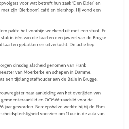
opvolgers voor wat betreft hun zaak ‘Den Elder’ en
 met zijn ‘Bierboom’, café en biershop. Hij vond een
lem pakte het voorbije weekend uit met een stunt. Er
stak in één van die taarten een juweel van de Brugse
l taarten gebakken en uitverkocht. De actie liep
morgen dinsdag afscheid genomen van Frank
emeester van Moerkerke en schepen in Damme.
as een tijdlang stafhouder aan de Balie in Brugge.
uwregister naar aanleiding van het overlijden van
ng gemeenteraadslid en OCMW-raadslid voor de
76 jaar geworden. Beroepshalve werkte hij bij de Ebes
scheidsplechtigheid voorzien om 11 uur in de aula van