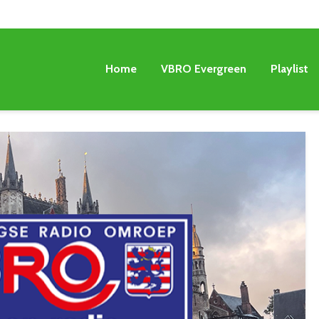
Home
VBRO Evergreen
Playlist