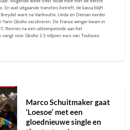
etbaar; volgende week trekt Noah mee met de eerste
 En wat uitgaande transfers betreft, de kassa blijft
an Breydel want na Vanhoutte, Ueda en Deman eerder
an Yann Gboho verzilveren. De Franse winger kwam in
FC Rennes na een uitleenperiode aan het
 vangt voor Gboho 2,5 miljoen euro van Toulouse.
Marco Schuitmaker gaat
‘Loesoe’ met een
gloednieuwe single en