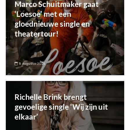
Marco Schuitmaker gaat
‘Loesoe’ met een
gloednieuwe single en
theatertour!
8 augustus 2026
Richelle Brink brengt
gevoelige single ‘Wij zijn uit
elkaar’