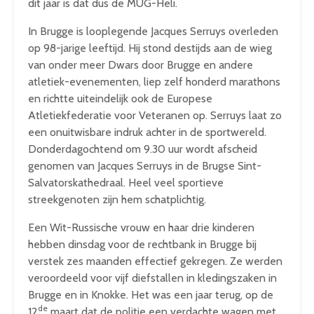
dit jaar is dat dus de MUG-Heli.
In Brugge is looplegende Jacques Serruys overleden
op 98-jarige leeftijd. Hij stond destijds aan de wieg
van onder meer Dwars door Brugge en andere
atletiek-evenementen, liep zelf honderd marathons
en richtte uiteindelijk ook de Europese
Atletiekfederatie voor Veteranen op. Serruys laat zo
een onuitwisbare indruk achter in de sportwereld.
Donderdagochtend om 9.30 uur wordt afscheid
genomen van Jacques Serruys in de Brugse Sint-
Salvatorskathedraal. Heel veel sportieve
streekgenoten zijn hem schatplichtig.
Een Wit-Russische vrouw en haar drie kinderen
hebben dinsdag voor de rechtbank in Brugge bij
verstek zes maanden effectief gekregen. Ze werden
veroordeeld voor vijf diefstallen in kledingszaken in
Brugge en in Knokke. Het was een jaar terug, op de
de
12
maart dat de politie een verdachte wagen met