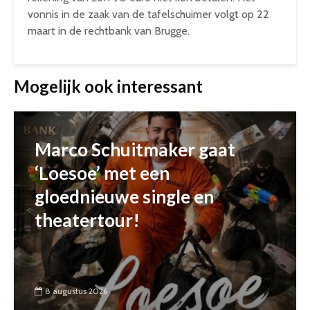
vonnis in de zaak van de tafelschuimer volgt op 22
maart in de rechtbank van Brugge.
Mogelijk ook interessant
Marco Schuitmaker gaat
‘Loesoe’ met een
gloednieuwe single en
theatertour!
8 augustus 2026