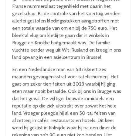
Franse nummerplaat tegenhield met daarin het
gezelschap. Bij de controle van het voertuig werden
allerlei gestolen kledingsstukken aangetroffen met
een totale waarde van om en bij de 750 euro. Het
bleek al vlug om kledij te gaan die in winkels in
Brugge en Knokke buitgemaakt was. De familie
vluchtte eerder weg uit Wit-Rusland en kreeg in ons
land opvang in een asielcentrum in Brussel.
En een Nederlandse man van 58 riskeert zes
maanden gevangenisstraf voor tafelschuimerij. Het
gaat om zeker tien feiten uit 2023 waarbij hij ging
eten maar nooit betaalde. Ook bij ons in Brugge was
dat het geval. De vijftiger bouwde inmiddels een
reputatie op die zich uitstrekt over zowat het hele
land. Vroeger pleegde hij al een 50-tal feiten van
afzetterij in cafés, restaurants en hotels. Dit keer
werd hij geklist in Koksijde waar hij na een diner de
rekening van zo’n 90 euro niet kon betalen. Het