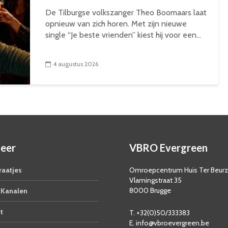
De Tilburgse volkszanger Theo Boomaars laat
opnieuw van zich horen. Met zijn nieuwe
single “Je beste vrienden” kiest hij voor een...
4 augustus 2026
eer
VBRO Evergreen
aatjes
Omroepcentrum Huis Ter Beur
Vlamingstraat 35
8000 Brugge
Kanalen
t
T. +32(0)50/333383
E. info@vbroevergreen.be