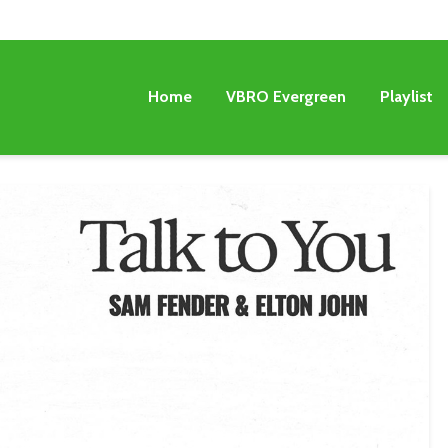
Home
VBRO Evergreen
Playlist