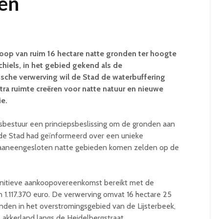
en
oop van ruim 16 hectare natte gronden ter hoogte
chiels, in het gebied gekend als de
sche verwerving wil de Stad de waterbuffering
xtra ruimte creëren voor natte natuur en nieuwe
ie.
bestuur een princiepsbeslissing om de gronden aan
de Stad had geïnformeerd over een unieke
e aaneengesloten natte gebieden komen zelden op de
nitieve aankoopovereenkomst bereikt met de
 1.117.370 euro. De verwerving omvat 16 hectare 25
anden in het overstromingsgebied van de Lijsterbeek,
akkerland langs de Heidelbergstraat.