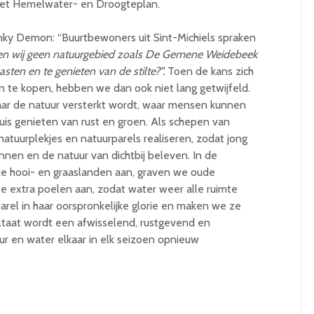
het Hemelwater- en Droogteplan.
y Demon: “Buurtbewoners uit Sint-Michiels spraken
 wij geen natuurgebied zoals De Gemene Weidebeek
ten en te genieten van de stilte?”.
Toen de kans zich
te kopen, hebben we dan ook niet lang getwijfeld.
ar de natuur versterkt wordt, waar mensen kunnen
uis genieten van rust en groen. Als schepen van
tuurplekjes en natuurparels realiseren, zodat jong
nen en de natuur van dichtbij beleven. In de
e hooi- en graaslanden aan, graven we oude
 extra poelen aan, zodat water weer alle ruimte
parel in haar oorspronkelijke glorie en maken we ze
ultaat wordt een afwisselend, rustgevend en
r en water elkaar in elk seizoen opnieuw