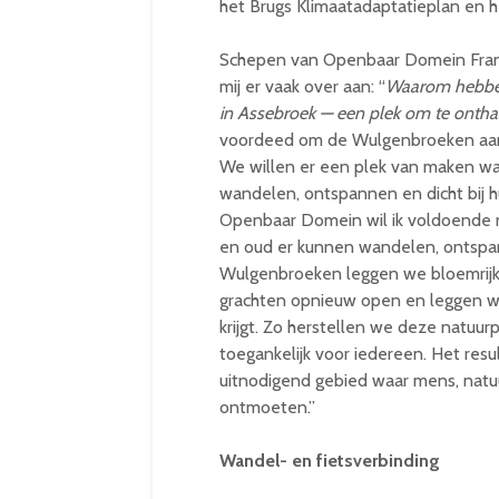
het Brugs Klimaatadaptatieplan en 
Schepen van Openbaar Domein Frank
mij er vaak over aan: “
Waarom hebben
in Assebroek — een plek om te onthaas
voordeed om de Wulgenbroeken aan 
We willen er een plek van maken wa
wandelen, ontspannen en dicht bij h
Openbaar Domein wil ik voldoende na
en oud er kunnen wandelen, ontspan
Wulgenbroeken leggen we bloemrijk
grachten opnieuw open en leggen we
krijgt. Zo herstellen we deze natuur
toegankelijk voor iedereen. Het res
uitnodigend gebied waar mens, natuu
ontmoeten.”
Wandel- en fietsverbinding