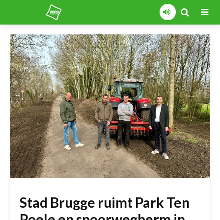
Stad Brugge ruimt Park Ten
Poele en spoorwegberm in