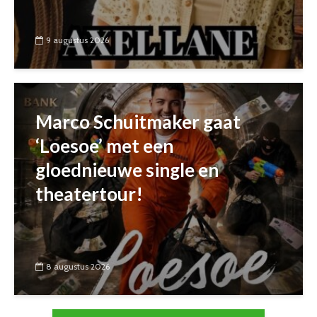
9 augustus 2026
Marco Schuitmaker gaat
‘Loesoe’ met een
gloednieuwe single en
theatertour!
8 augustus 2026